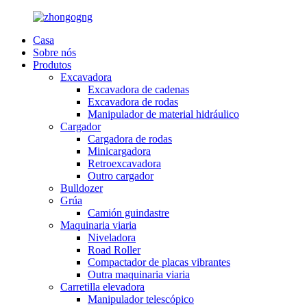
Casa
Sobre nós
Produtos
Excavadora
Excavadora de cadenas
Excavadora de rodas
Manipulador de material hidráulico
Cargador
Cargadora de rodas
Minicargadora
Retroexcavadora
Outro cargador
Bulldozer
Grúa
Camión guindastre
Maquinaria viaria
Niveladora
Road Roller
Compactador de placas vibrantes
Outra maquinaria viaria
Carretilla elevadora
Manipulador telescópico