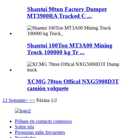
Shantui 90ton Factory Dumper
MT3900RA Tracked C ...
Shantui 100Ton MT3A00 Mining
Truck 100000 kg Tr ...
XCMG 70ton Offical NXG5900D3T
camión volquete
1
2
Seguinte>
>>
Páxina 1/2
Póñase en contacto connosco
Sobre nós
Preguntas máis frecuentes
Novidades