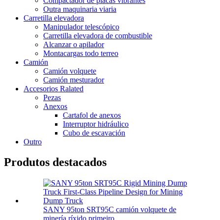
Compactador de placas vibrantes
Outra maquinaria viaria
Carretilla elevadora
Manipulador telescópico
Carretilla elevadora de combustible
Alcanzar o apilador
Montacargas todo terreo
Camión
Camión volquete
Camión mesturador
Accesorios Ralated
Pezas
Anexos
Cartafol de anexos
Interruptor hidráulico
Cubo de escavación
Outro
Produtos destacados
SANY 95ton SRT95C camión volquete de
minería ríxido primeiro ...