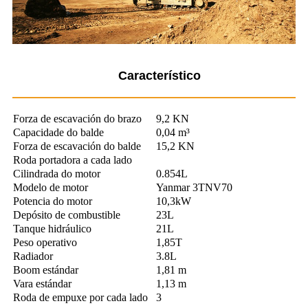
Característico
Forza de escavación do brazo
9,2 KN
Capacidade do balde
0,04 m³
Forza de escavación do balde
15,2 KN
Roda portadora a cada lado
Cilindrada do motor
0.854L
Modelo de motor
Yanmar 3TNV70
Potencia do motor
10,3kW
Depósito de combustible
23L
Tanque hidráulico
21L
Peso operativo
1,85T
Radiador
3.8L
Boom estándar
1,81 m
Vara estándar
1,13 m
Roda de empuxe por cada lado
3