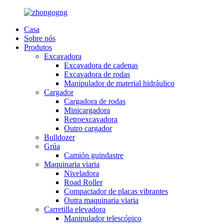
Casa
Sobre nós
Produtos
Excavadora
Excavadora de cadenas
Excavadora de rodas
Manipulador de material hidráulico
Cargador
Cargadora de rodas
Minicargadora
Retroexcavadora
Outro cargador
Bulldozer
Grúa
Camión guindastre
Maquinaria viaria
Niveladora
Road Roller
Compactador de placas vibrantes
Outra maquinaria viaria
Carretilla elevadora
Manipulador telescópico