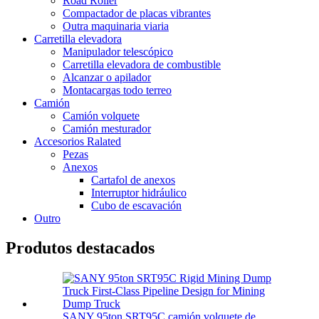
Road Roller
Compactador de placas vibrantes
Outra maquinaria viaria
Carretilla elevadora
Manipulador telescópico
Carretilla elevadora de combustible
Alcanzar o apilador
Montacargas todo terreo
Camión
Camión volquete
Camión mesturador
Accesorios Ralated
Pezas
Anexos
Cartafol de anexos
Interruptor hidráulico
Cubo de escavación
Outro
Produtos destacados
SANY 95ton SRT95C camión volquete de